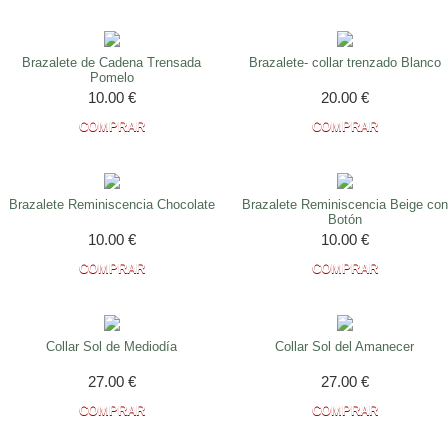
Brazalete de Cadena Trensada
Brazalete- collar trenzado Blanco
Pomelo
10.00
€
20.00
€
Brazalete Reminiscencia Chocolate
Brazalete Reminiscencia Beige con
Botón
10.00
€
10.00
€
Collar Sol de Mediodía
Collar Sol del Amanecer
27.00
€
27.00
€