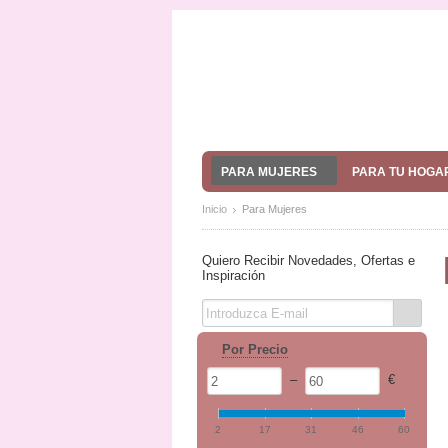
PARA MUJERES
PARA TU HOGA
Inicio
Para Mujeres
Quiero Recibir Novedades, Ofertas e
Inspiración
Por Precio
–
€
2
17
31
46
60