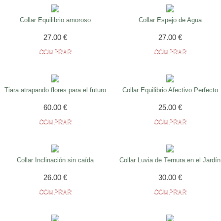
Collar Equilibrio amoroso
Collar Espejo de Agua
27.00
€
27.00
€
Tiara atrapando flores para el futuro
Collar Equilibrio Afectivo Perfecto
60.00
€
25.00
€
Collar Inclinación sin caída
Collar Luvia de Ternura en el Jardín
26.00
€
30.00
€