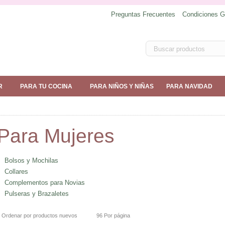
Preguntas Frecuentes
Condiciones G
R
PARA TU COCINA
PARA NIÑOS Y NIÑAS
PARA NAVIDAD
Para Mujeres
Bolsos y Mochilas
Collares
Complementos para Novias
Pulseras y Brazaletes
Ordenar por productos nuevos
96 Por página