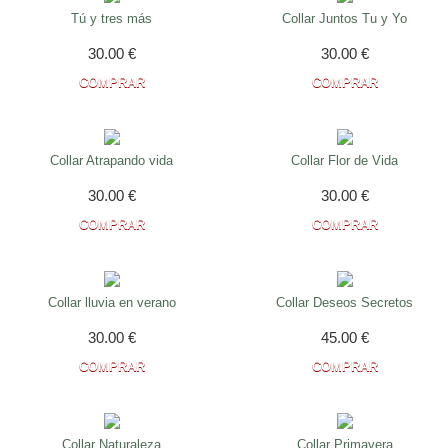
Tú y tres más
Collar Juntos Tu y Yo
30.00
€
30.00
€
Collar Atrapando vida
Collar Flor de Vida
30.00
€
30.00
€
Collar lluvia en verano
Collar Deseos Secretos
30.00
€
45.00
€
Collar Naturaleza
Collar Primavera