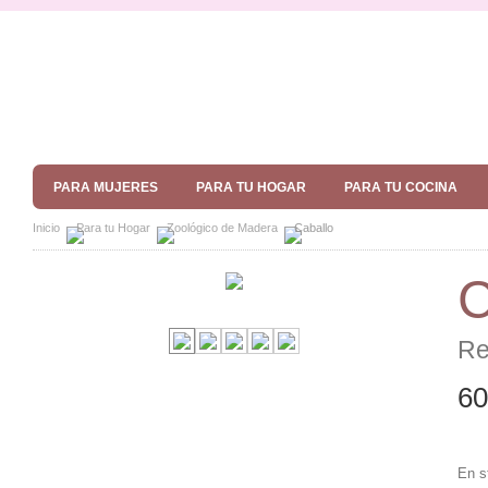
PARA MUJERES
PARA TU HOGAR
PARA TU COCINA
Inicio
Para tu Hogar
Zoológico de Madera
Caballo
C
Re
60
En s