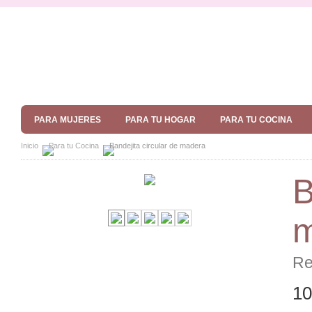
PARA MUJERES
PARA TU HOGAR
PARA TU COCINA
Inicio
Para tu Cocina
Bandejita circular de madera
B
m
Re
10