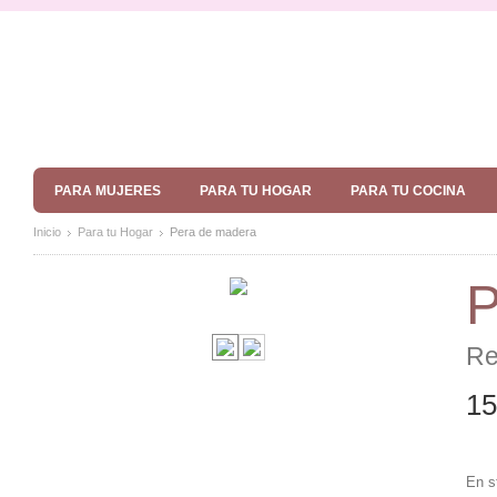
PARA MUJERES
PARA TU HOGAR
PARA TU COCINA
Inicio
Para tu Hogar
Pera de madera
P
Re
15
En s