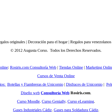
egalos originales | Decoración para el hogar | Regalos para venezolano
© 2012 Augusta Corso. Todos los Derechos Reservados.
nline
:
Rosiris.com Consultoría Web
|
Tiendas Online
|
Marketing Onlin
Cursos de Venta Online
ios:
Botellas y Fiambreras de Unicornio
|
Disfraces de Unicornio
|
Pel
Diseño web
Consultoría Web
Rosiris.com
.
Curso Moodle
.
Curso Genially
.
Curso eLearning
.
Gases Industriales Cádiz
.
Gases para Soldadura Cádiz
.