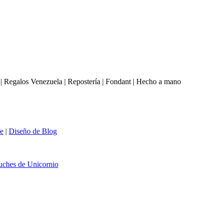
s | Regalos Venezuela | Repostería | Fondant | Hecho a mano
e
|
Diseño de Blog
uches de Unicornio