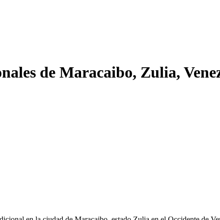
onales de Maracaibo, Zulia, Vene
adicional en la ciudad de Maracaibo, estado Zulia en el Occidente de V