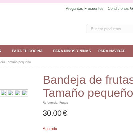
Preguntas Frecuentes
Condiciones G
R
PARA TU COCINA
PARA NIÑOS Y NIÑAS
PARA NAVIDAD
adera Tamaño pequeño
Bandeja de fruta
Tamaño pequeñ
Referencia:
Frutas
30.00
€
Agotado