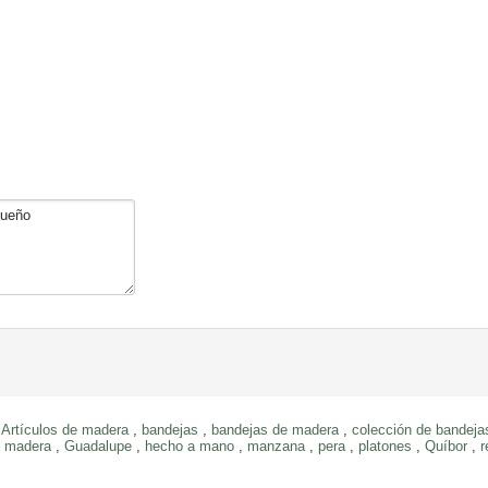
,
Artículos de madera
,
bandejas
,
bandejas de madera
,
colección de bandeja
e madera
,
Guadalupe
,
hecho a mano
,
manzana
,
pera
,
platones
,
Quíbor
,
r