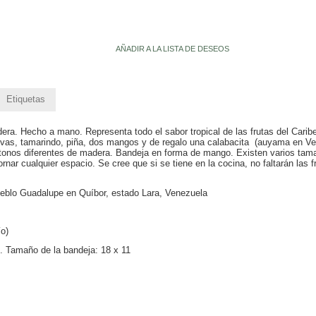
AÑADIR A LA LISTA DE DESEOS
Etiquetas
ra. Hecho a mano. Representa todo el sabor tropical de las frutas del Cari
uvas, tamarindo, piña, dos mangos y de regalo una calabacita (auyama en Ven
onos diferentes de madera. Bandeja en forma de mango. Existen varios tama
ar cualquier espacio. Se cree que si se tiene en la cocina, no faltarán las f
ueblo Guadalupe en Quíbor, estado Lara, Venezuela
o)
. Tamaño de la bandeja: 18 x 11