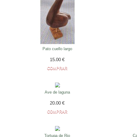
Pato cuello largo
15.00
€
Ave de laguna
20.00
€
Tortuga de Rio
Ca